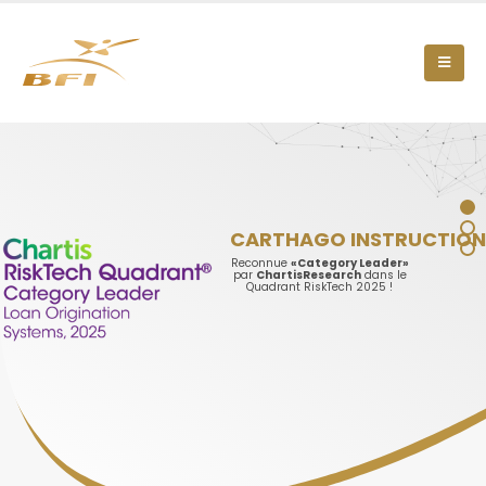
CARTHAGO INSTRUCTIO
Reconnue
«Category Leader»
par
Chartis
Research
dans le
Quadrant RiskTech 2025 !