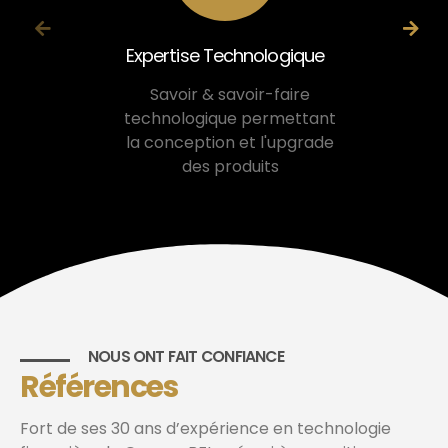
Expertise Technologique
E
Savoir & savoir-faire
Exp
technologique permettant
cou
la conception et l'upgrade
mé
des produits
in
NOUS ONT FAIT CONFIANCE
Références
Fort de ses 30 ans d’expérience en technologie